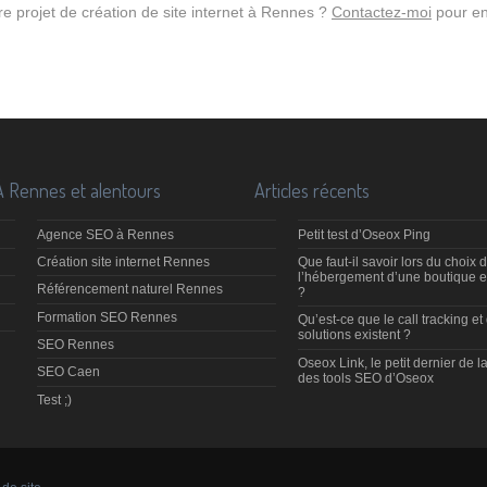
re projet de création de site internet à Rennes ?
Contactez-moi
pour en
À Rennes et alentours
Articles récents
Agence SEO à Rennes
Petit test d’Oseox Ping
Création site internet Rennes
Que faut-il savoir lors du choix 
l’hébergement d’une boutique e
Référencement naturel Rennes
?
Formation SEO Rennes
Qu’est-ce que le call tracking et
solutions existent ?
SEO Rennes
Oseox Link, le petit dernier de la
SEO Caen
des tools SEO d’Oseox
Test ;)