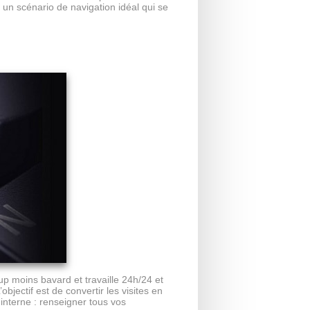
 un scénario de navigation idéal qui se
p moins bavard et travaille 24h/24 et
objectif est de convertir les visites en
interne : renseigner tous vos