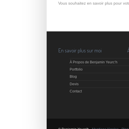
Vous souhaitez en savoir plus pour vot
En savoir plus sur moi
À Propos de Benjamin Yeurc’h
Portfolio
Blog
Devis
Contact