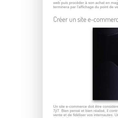
web puis procéder à son achat en magasi
terminera par l’affichage du point de v
Créer un site e-commerc
Un site e-commerce doit être considéré
7j/7. Bien pensé et bien réalisé, il cont
vente et de fidéliser vos internautes.