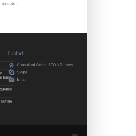
 discuter.
Contact
Consultant Web et SEO à Rennes
Skype
de
n ligne
Email
 quelles
 famille