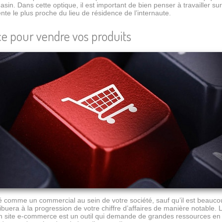
n. Dans cette optique, il est important de bien penser à travailler sur
ente le plus proche du lieu de résidence de l’internaute.
e pour vendre vos produits
 comme un commercial au sein de votre société, sauf qu’il est beaucou
ribuera à la progression de votre chiffre d’affaires de manière notable. L’
 Un site e-commerce est un outil qui demande de grandes ressources en 