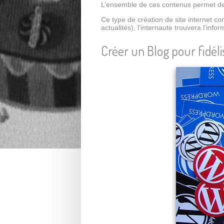
L’ensemble de ces contenus permet de
Ce type de création de site internet c
actualités), l’internaute trouvera l’infor
Créer un Blog pour fidéli