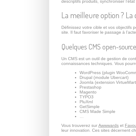
descriptifs produits, synchroniser l’état
La meilleure option ? La c
Définissez votre cible et vos objectifs 
site. Il faut favoriser le passage à l’ac
Quelques CMS open-source
Un CMS est un outil de gestion de con
connaissances techniques. Vous pourrez
WordPress (plugin WooCom
Drupal (module Ubercart)
Joomla (extension VirtueMart
Prestashop
Magento
TYPO3
PluXml
GetSimple
CMS Made Simple
…
Vous trouverez sur
Awwwards
et
Favou
leur innovation. Ces sites décernent ch