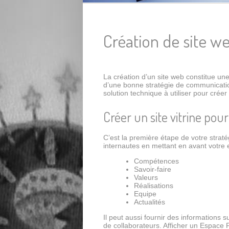
Création de site w
La création d’un site web constitue u
d’une bonne stratégie de communication o
solution technique à utiliser pour créer 
Créer un site vitrine pour
C’est la première étape de votre stratég
internautes en mettant en avant votre e
Compétences
Savoir-faire
Valeurs
Réalisations
Equipe
Actualités
Il peut aussi fournir des informations 
de collaborateurs. Afficher un Espace 