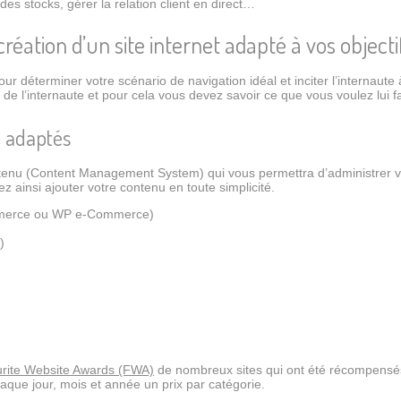
 des stocks, gérer la relation client en direct…
réation d’un site internet adapté à vos objectif
pour déterminer votre scénario de navigation idéal et inciter l’internaute
te de l’internaute et pour cela vous devez savoir ce que vous voulez lui fai
 adaptés
tenu (Content Management System) qui vous permettra d’administrer vo
 ainsi ajouter votre contenu en toute simplicité.
merce ou WP e-Commerce)
)
rite Website Awards (FWA)
de nombreux sites qui ont été récompensés p
aque jour, mois et année un prix par catégorie.