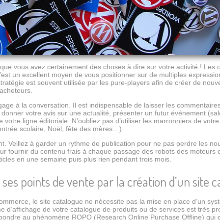
que vous avez certainement des choses à dire sur votre activité ! Les obj
urs, c’est un excellent moyen de vous positionner sur de multiples express
tratégie est souvent utilisée par les pure-players afin de créer de nouve
 acheteurs.
age à la conversation. Il est indispensable de laisser les commentaires
, donner votre avis sur une actualité, présenter un futur événement (salo
e votre ligne éditoriale. N’oubliez pas d’utiliser les marronniers de votre 
ntrée scolaire, Noël, fête des mères…).
nt. Veillez à garder un rythme de publication pour ne pas perdre les 
ur fournir du contenu frais à chaque passage des robots des moteurs d
rticles en une semaine puis plus rien pendant trois mois.
 ses points de vente par la création d’un site 
e-commerce, le site catalogue ne nécessite pas la mise en place d’un sy
e d’affichage de votre catalogue de produits ou de services est très 
de répondre au phénomène ROPO (Research Online Purchase Offline) qui c