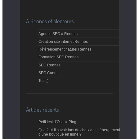
À Rennes et alentours
Agence SEO à Rennes
Création site internet Rennes
Référencement naturel Rennes
Formation SEO Rennes
SEO Rennes
SEO Caen
Test ;)
Articles récents
Petit test d’Oseox Ping
Que faut-il savoir lors du choix de l’hébergement
d’une boutique en ligne ?