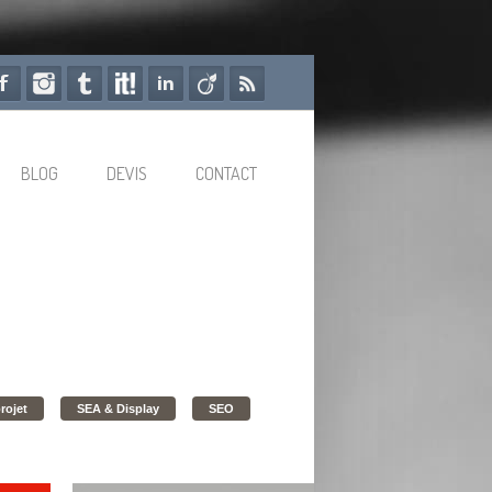
BLOG
DEVIS
CONTACT
rojet
SEA & Display
SEO