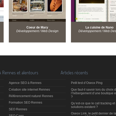
Coeur de Mary
La cuisine de Nano
Développement / Web Design
Développement / Web Des
À Rennes et alentours
Articles récents
Agence SEO à Rennes
Petit test d’Oseox Ping
Création site internet Rennes
Que faut-il savoir lors du choix 
l’hébergement d’une boutique e
Référencement naturel Rennes
?
Formation SEO Rennes
Qu’est-ce que le call tracking et
solutions existent ?
SEO Rennes
Oseox Link, le petit dernier de la
SEO Caen