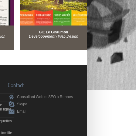
GIE Le Giraumon
ign
Développement / Web Design
Contact
Consultant Web et SEO à Rennes
Skype
de
n ligne
Email
 quelles
 famille