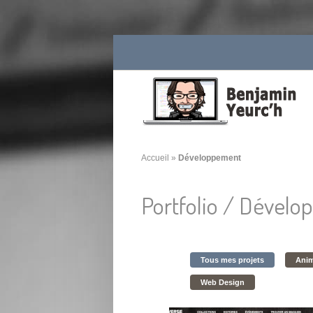
Accueil
»
Développement
Portfolio /
Dévelo
Tous mes projets
Anim
Web Design